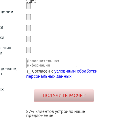
5шт.:
ущение
ед
ки
мления
ли
 дольше,
Согласен с
условиями обработки
н
персональных данных
ых
87% клиентов устроило наше
предложение