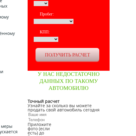
е
ьных
Пробег:
мому
КПП:
лённому
ми
У НАС НЕДОСТАТОЧНО
ДАННЫХ ПО ТАКОМУ
АВТОМОБИЛЮ
Точный расчет
Узнайте за сколько вы можете
продать свой автомобиль сегодня
Приложите
е меры
фото (если
ускается
есть) до