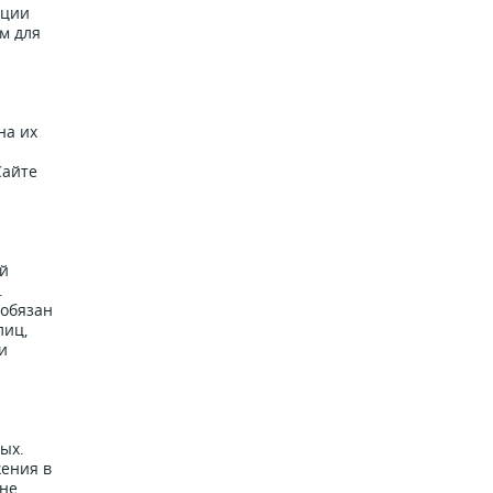
ации
м для
на их
Сайте
ий
.
 обязан
лиц,
и
ых.
жения в
 не