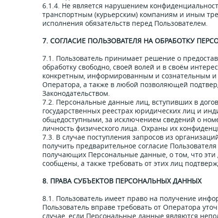
6.1.4. Не является нарушением конфиденциально
транспортным (курьерским) компаниям и иным тре
исполнения обязательств перед Пользователем.
7. СОГЛАСИЕ ПОЛЬЗОВАТЕЛЯ НА ОБРАБОТКУ ПЕР
7.1. Пользователь принимает решение о предостав
обработку свободно, своей волей и в своём интер
конкретным, информированным и сознательным и п
Оператора, а также в любой позволяющей подтверд
Законодательством.
7.2. Персональные данные лиц, вступивших в дого
государственных реестрах юридических лиц и ин
общедоступными, за исключением сведений о номе
личность физического лица. Охраны их конфиденци
7.3. В случае поступления запросов из организа
получить предварительное согласие Пользователя
получающих Персональные данные, о том, что эти 
сообщены, а также требовать от этих лиц подтвержд
8. ПРАВА СУБЪЕКТОВ ПЕРСОНАЛЬНЫХ ДАННЫХ
8.1. Пользователь имеет право на получение инф
Пользователь вправе требовать от Оператора уто
случае, если Персональные данные являются неп