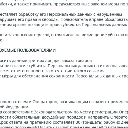
ботки, а также принимать предусмотренные законом меры по 
уществляет обработку его Персональных данных с нарушением
арушает его права и свободы, Пользователь вправе обжаловать
енном органе по защите прав субъектов Персональных данных 
ав и законных интересов, в том числе на возмещение убытков и 
е.
ЛЬЗУЕМЫЕ ПОЛЬЗОВАТЕЛЯМИ
носить данные третьих лиц для заказа товаров.
льное согласие субъекта Персональных данных на их использов
есет ответственность за отсутствие такого согласия.
е меры для обеспечения сохранности Персональных данных тр
Пользователем и Оператором, возникающим в связи с примене
кой Федерации.
 соответствии с Законодательством по месту регистрации Опе
люсти обязательный досудебный порядок и направить Операто
ок ответа на претензию составляет 30 (тридцать) рабочих дне
есколько положений Политики будут признаны недействительны