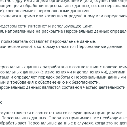
местно с другими лицами организующее и (или) осуществляюще
яющее цели обработки персональных данных, состав персонал
ии), совершаемые с персональными данными.
осящаяся к прямо или косвенно определённому или определяе
средством сети Интернет и использующее Сайт.
вия, направленные на раскрытие Персональных данных опреде
де пользователь оставляет персональные данные.
изическое лицо), к которому относятся Персональные данные.
персональных данных разработана в соответствии с положения
рсональных данных» (с изменениями и дополнениями), другими
тами и определяет порядок работы с Персональными данными
ми и требования к обеспечению их безопасности.
ерсональных данных являются составной частью деятельности
Х
осуществляется в соответствии со следующими принципами:
тки Персональных данных. Оператор принимает все необходимы
брабатывает Персональные данные в случаях, когда это не доп