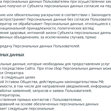
та персональных данных Пользователем при осуществлении зак
льно получил от Субъекта персональных данных согласие на пе
нию или обязательному раскрытию в соответствии с Законодате
распространяет Персональные данные без согласия Пользовател
Оператор не обрабатывает Персональные данные, относящиеся к
 национальной принадлежности, политических взгляд
ояния здоровья, интимной жизни Субъекта персональных данны
венных объединениях, за исключением случаев, прямо
ередачу Персональных данных Пользователей.
 ИНЫХ ДАННЫХ
нальные данные, которые необходимы для предоставления услуг
 посредством Сайта. При этом сбор Персональных данных мож
исе Оператора.
 в следующих целях:
ной
Уставом Общества, действующим законодательством РФ;
одимости, в том числе для направления уведомлении
, информаци
работки заявлении
, запросов и заявок Пользователей;
 Оператором;
ществления прямых контактов с Пользователями;
едовании
на основе обезличенных персональных данных.
тывает следующие персональные: