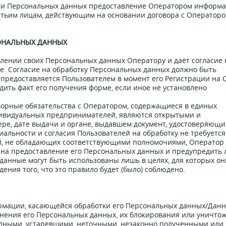
сти Персональных данных предоставление Оператором информ
тьим лицам, действующим на основании договора с Операторо
СОНАЛЬНЫХ ДАННЫХ
лении своих Персональных данных Оператору и даёт согласие 
есе. Согласие на обработку Персональных данных должно быть
редоставляется Пользователем в момент его Регистрации на 
ить факт его получения форме, если иное не установлено
ворные обязательства с Оператором, содержащиеся в единых
дивидуальных предпринимателей, являются открытыми и
ре, дате выдачи и органе, выдавшем документ, удостоверяющ
альности и согласия Пользователей на обработку не требуется
ций, не обладающих соответствующими полномочиями, Оператор
 на предоставление его Персональных данных и предупредить 
данные могут быть использованы лишь в целях, для которых он
ения того, что это правило будет (было) соблюдено.
ормации, касающейся обработки его Персональных данных/Данн
чнения его Персональных данных, их блокирования или уничто
олными, устаревшими, неточными, незаконно полученными или