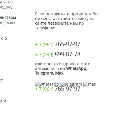
аза на
редачу
Если по каким-то причинам Вы
льством.
не смогли оставить заявку на
я, если
сайте позвоните нам по
телефону:
х, о
765-97-97
+ 7 (964)
899-87-78
+ 7 (499)
или просто отправьте фото
автомобиля на
WhatsApp,
Telegram, Max
ет
765-97-97
+ 7 (964)
и и