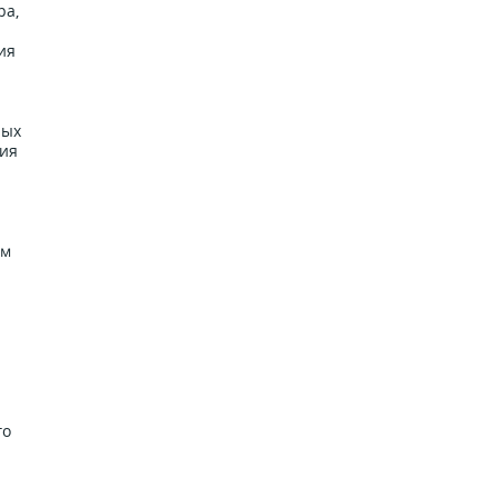
ра,
ия
ных
ния
ём
го