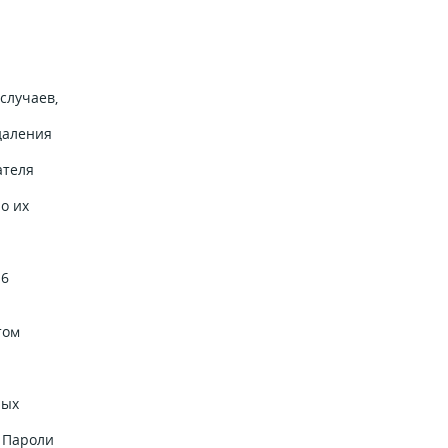
случаев,
даления
ателя
о их
.6
том
ных
 Пароли