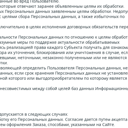
данные во вред Пользователю.
, которые отвечают заранее объявленным целям их обработки.
ых Персональных данных заявленным целям обработки. Недоп
с целями сбора Персональных данных, а также избыточных по
лючительно в целях исполнения договорных обязательств пер
туальности Персональных данных по отношению к целям обработ
азумные меры по поддержке актуальности обрабатываемых
ясь реализацией права каждого Субъекта получать для ознако
ра их уточнения, блокирования или уничтожения в случае, ес
евшими, неточными, незаконно полученными или не являются
тки.
озволяющей определить Пользователя Персональных данных, не
данных, если срок хранения Персональных данных не установле
ной которого или выгодоприобретателем по которому является
я несовместимых между собой целей баз данных Информационн
допускается в следующих случаях:
ботку его Персональных данных. Согласие дается путем акцепта
ем оформления Заказа, способами, указанными на Сайте.