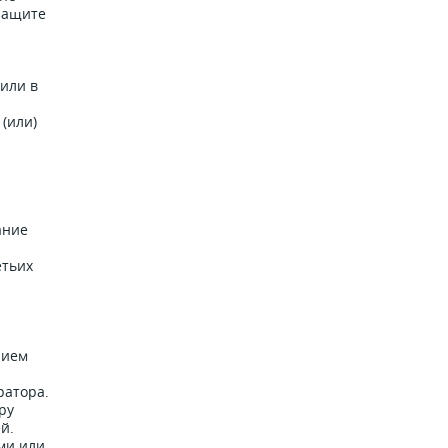
защите
или в
(или)
ание
етьих
нием
ратора.
ру
й.
ми или