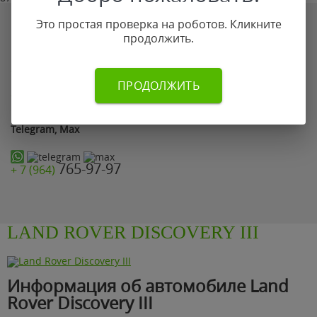
Если по каким-то причинам Вы не смогли оставить заявку
Это простая проверка на роботов. Кликните
на сайте позвоните нам по телефону:
продолжить.
765-97-97
+ 7 (964)
ПРОДОЛЖИТЬ
899-87-78
+ 7 (499)
или просто отправьте фото автомобиля на
WhatsApp,
Telegram, Max
765-97-97
+ 7 (964)
LAND ROVER DISCOVERY III
Информация об автомобиле Land
Rover Discovery III