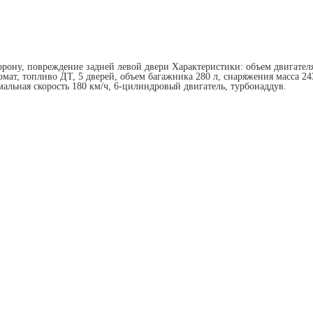
орону, повреждение задней левой двери Характеристики: объем двигателя
томат, топливо ДТ, 5 дверей, объем багажника 280 л, снаряжения масса 243
альная скорость 180 км/ч, 6-цилиндровый двигатель, турбонаддув.